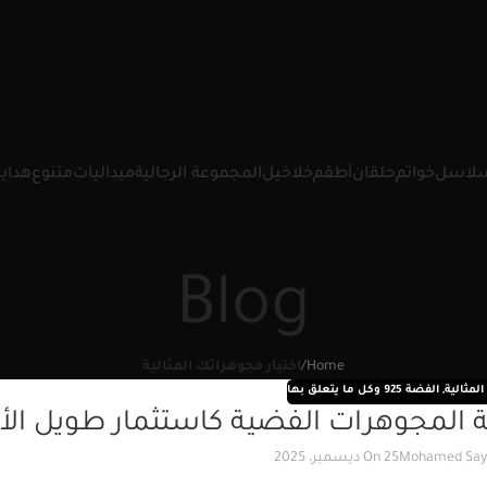
لاسل
خواتم
حلقان
أطقم
خلاخيل
المجموعة الرجالية
ميداليات
متنوع
هدايا
Blog
Home
/
اختيار مجوهراتك المثالية
لمثالية
,
الفضة 925 وكل ما يتعلق بها
ة المجوهرات الفضية كاستثمار طويل الأ
Mohamed Say
On 25 ديسمبر، 2025