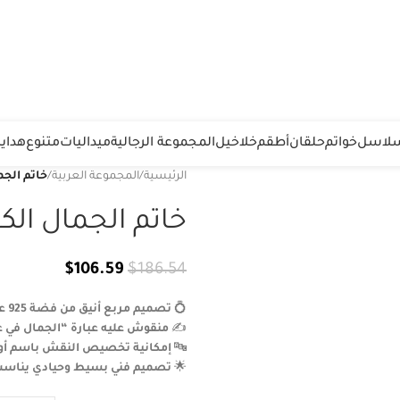
لاسل
خواتم
حلقان
أطقم
خلاخيل
المجموعة الرجالية
ميداليات
متنوع
هدايا
الرئيسية
/
المجموعة العربية
/
خاتم الجما
خاتم الجمال الكو
$
106.59
$
186.54
💍
تصميم مربع أنيق من فضة 925 عالية الجودة
✍️
منقوش عليه عبارة “الجمال في 
🔤
إمكانية تخصيص النقش باسم أو 
🌟
تصميم فني بسيط وحيادي يناسب 