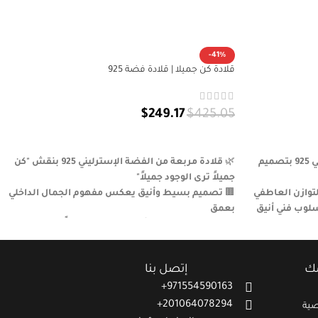
-41%
قلادة كن جميلا | قلادة فضة 925
$
249.17
$
425.05
إضافة إلى السلة
قلادة "تفاؤل" من الفضة الإسترليني 925 بتصميم
🌿
قلادة مربعة من الفضة الإسترليني 925 بنقش "كن
جميلاً ترى الوجود جميلاً"
لتوازن العاطفي
🟫
تصميم بسيط وأنيق يعكس مفهوم الجمال الداخلي
لوب فني أنيق
بعمق
جابية والجمال
💎
مصنوعة من خامة أصلية تضيف لمعانًا دائمًا وجودة
عالية
🎁
هدية راقية تعبر عن الإيجابية والسلام لكل امرأة
مك
إتصل بنا
ملهمة
971554590163+
201064078294+
ية