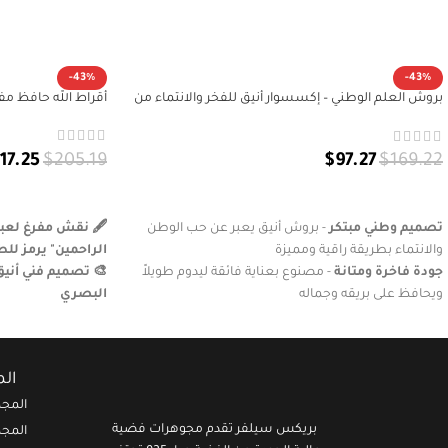
-43%
-43%
بروش العلم الوطني – إكسسوار أنيق للفخر والانتماء من
أقراط الله حافظ مفرغ
بريكس سيلفر | اسورة فضة 925
117.25
$
205.19
$
97.27
$
169.22
إضافة إلى السلة
إضافة إلى السلة
🖋️ نقش مفرغ لعبار
تصميم وطني مبتكر
- بروش أنيق يعبر عن حب الوطن
الراحمين" يرمز للط
والانتماء بطريقة راقية ومميزة
🎨 تصميم فني أنيق
جودة فاخرة ومتانة
- مصنوع بعناية فائقة ليدوم طويلاً
البصري
ويحافظ على بريقه وجماله
🛠️ مصنوعة يدويًا
متعدد الاستخدامات
- يناسب جميع قطع الملابس
والإكسسوارات لإطلالة وطنية أنيقة
عالية
هدية مثالية ذات معنى
- خيار رائع للعائلة والأصدقاء
ال
والزملاء في المناسبات الوطنية والخاصة
المجم
بريكس سيلفر تقدم مجوهرات فضية
المجم