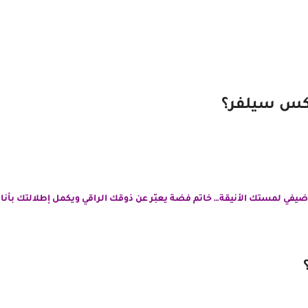
ريكس سيلفر؟
ضيفي لمستك الأنيقة… خاتم فضة يعبّر عن ذوقك الراقي ويكمل إطلالتك بأنا