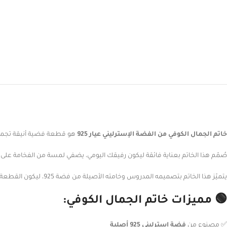
خاتم الجمال الكوفي من الفضة الإسترليني عيار 925
هو قطعة فضية أنيقة تجمع ب
صُمّم هذا الخاتم بعناية فائقة ليكون رفيقك اليومي، يضفي لمسة من الفخامة على 
يتميّز هذا الخاتم بتصميمه المدروس وخامته الأصيلة من فضة 925، ليكون القطعة المثالية التي تبحثين عنها سواء كانت لنفسك أو كهدية فضة فاخرة لمن تحبين.
🟢 مميزات خاتم الجمال الكوفي:
✅ مصنوع من
فضة إسترليني 925 أصلية