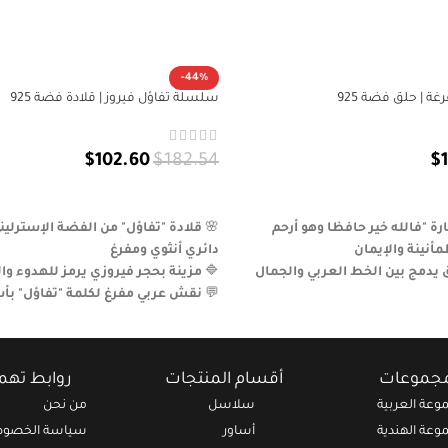
-44%
ة | حلق فضة 925
سلسلة تفاؤل فيروز | قلادة فضة 925
$
102.60
$
182.54
$
إضافة إلى السلة
ة "فالله خير حافظا وهو أرحم
🌸
مأنينة والإيمان
دائري أنثوي ومفرغ
 يدمج بين الخط العربي والجمال
🔷
مزينة بحجر فيروزي يرمز للهدوء وا
💬
نقش عربي مفرغ لكلمة "تفاؤل" بأس
 بعناية، تعكس العمق الروحي والتفرد
🎁
هدية معنوية راقية لمن يعشق الإي
🪙 من فضة إسترلينية 925 مصقولة بتفاصيل احترافية
البسيط
مجموعات
أقسام المنتجات
روابط ته
وعة العربية
سلاسل
من نحن
وعة الهندية
أساور
سياسة الخصوص