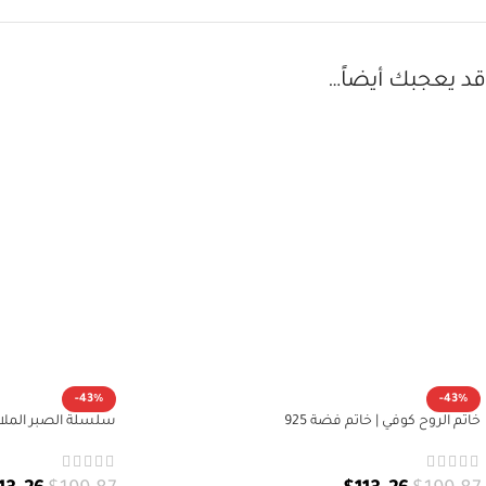
قد يعجبك أيضاً…
-43%
-43%
خاتم الروح كوفي | خاتم فضة 925
سلسلة الصبر الملاكي