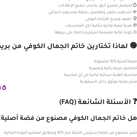
💍 تصميم عصري أنيق يناسب جميع الإطلالات
💎 تشطيب متقن وتفاصيل دقيقة بمستوى احترافي
🧕 خفيف ومريح للارتداء اليومي
🎁 هدية فضة فاخرة مثالية لكل المناسبات
⚖️ جودة عالية مصممة لتدوم وتحافظ على بريقها
🟢 لماذا تختارين خاتم الجمال الكوفي من ب
فضة أصلية 925 مضمونة
تصاميم عربية راقية وعصرية
مناسبة كهدية نسائية فاخرة في أي مناسبة
متجر فضة موثوق داخل السعودية
💍 أ
❓ الأسئلة الشائعة (FAQ)
هل خاتم الجمال الكوفي مصنوع من فضة أصلية؟
نعم، مصنوع من فضة إسترليني أصلية عيار 925 ومطابق لمعايير الجودة العالية.