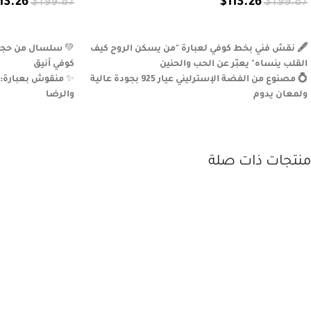
13.26
$
199.87
$
113.26
$
199.87
تحديد أحد الخيارات
إضافة إلى السلة
🖋️ نقش فني بخط كوفي لعبارة "من يسكن الروح كيف
💚
سلسال من حجر م
القلب ينساه" يعبّر عن الحب والحنين
كوفي أنيق
💍 مصنوع من الفضة الإسترليني عيار 925 بجودة عالية
✨
منقوش بعبارة: 
ولمعان يدوم
والرضا
✨ تصميم عربي راقٍ مستوحى من الخط الكوفي وجمالية
🟠
صبّ النحاس داخل
التعبير البصري
بدقة
🎁 هدية ذات بُعد عاطفي وروحي مثالية لكل من يحمل
🧕
قطعة معنوية را
حبًا لا يُنسى
التفاصيل
منتجات ذات صلة