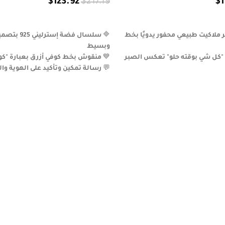
$
123.92
$
217.19
$
1
إضافة إلى السلة
لاكيت طبيعي محفور يدويًا بخط
🔷
سلسال فضة إس
وبسيط
"كل شي بوقته حلو" تعكس الصبر
💙
منقوش بخط كوفي أزرق بعبارة "كوني
💬
رسالة تمكين وتأكيد على الهوية والت
 الحروف لإبراز التباين الجمالي
🎁
هدية مثالية تعبّر عن القبول والثق
قية تناسب المرأة المتأملة ومحبة