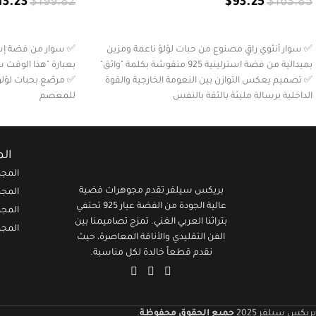
13.23
$
199.82
$
93.25
$
163.85
إضافة إلى السلة
إضافة إلى السلة
✅ سوار أنثوي راقٍ مصنوع من حبات لؤلؤ ناعمة ومزين
بميدالية من فضة استرلينية 925 منقوشة بكلمة "واثق"
بعبارة "هذا الوقت 
✅ تصميم يعكس التوازن بين النعومة الخارجية والقوة
✅ مرصّع بحبات لؤلؤ
الداخلية برسالة مليئة بالثقة بالنفس
للمعصم
✅ قطعة مثالية للمرأة التي تعرف قيمتها وتختار
✅ يعبّر عن الصبر وال
مجوهراتها لتعبّر عن شخصيتها
لحظات التأمل
✅ هدية مُلهمة تعبّر عن الدعم والتقدير، مناسبة لصديقة،
✅ قابل للتعديل، خفي
ال
أخت، أو حتى لنفسك ✨💬
مناسب كهدية راقية
المجم
بريكس سيلفر تقدم مجوهرات فضية
المجم
عالية الجودة من الفضة عيار 925 تحتفي
المجم
بتراثنا العربي الغني. تمزج تصاميمنا بين
المجم
الفن التقليدي والأناقة المعاصرة، حيث
نقدم قطعاً خالدة لكل مناسبة.
بريكس سيلفر 2025
جميع الحقوق محفوظة
.