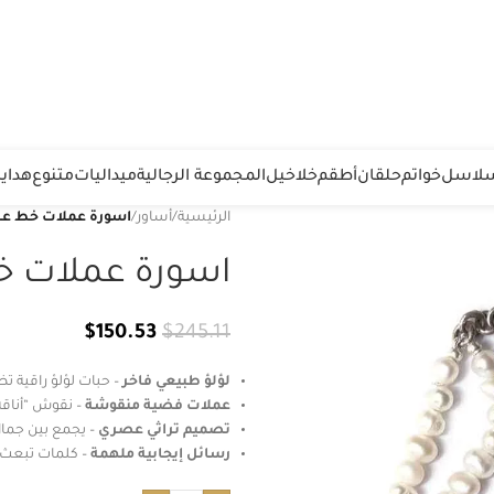
لاسل
خواتم
حلقان
أطقم
خلاخيل
المجموعة الرجالية
ميداليات
متنوع
هدايا
الرئيسية
/
أساور
/
اسورة عملات خط عر
اسورة عملات خ
$
150.53
$
245.11
لؤلؤ طبيعي فاخر
– حبات لؤلؤ راقية تضف
عملات فضية منقوشة
– نقوش “أناقة
تصميم تراثي عصري
– يجمع بين جمال
رسائل إيجابية ملهمة
– كلمات تبعث ا