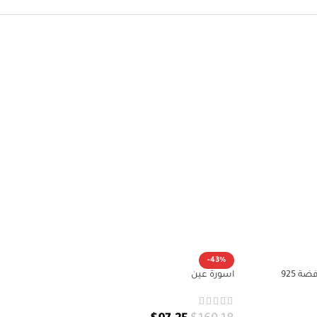
-43%
ة 925
اسورة عين