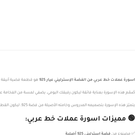
اسورة عملات خط عربي من الفضة الإسترليني عيار 925
هو قطعة فضية أنيقة تج
صُمّم هذه الإسورة بعناية فائقة ليكون رفيقك اليومي، يضفي لمسة من الفخامة عل
يتميّز هذه الإسورة بتصميمه المدروس وخامته الأصيلة من فضة 925، ليكون القطعة المثالية التي تبحثين عنها سواء كانت لنفسك أو كهدية فضة فاخرة لمن تحبين.
🟢 مميزات اسورة عملات خط عربي:
✅ مصنوع من
فضة إسترليني 925 أصلية