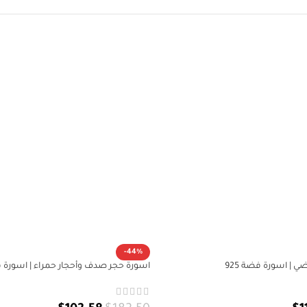
-44%
| اسورة فضة 925
اسورة حجر صدف وأحجار حمراء | اسورة فض