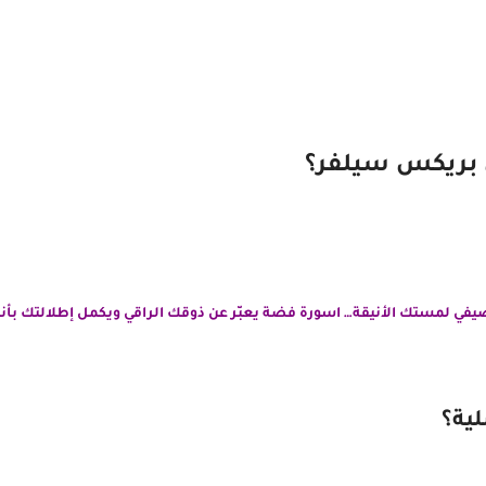
ن بريكس سيلفر؟
يفي لمستك الأنيقة… اسورة فضة يعبّر عن ذوقك الراقي ويكمل إطلالتك بأنا
ية؟