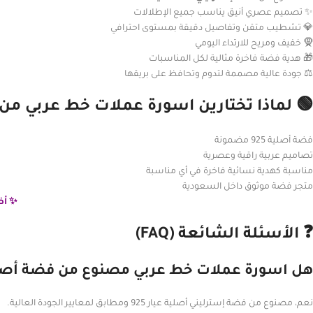
✨ تصميم عصري أنيق يناسب جميع الإطلالات
💎 تشطيب متقن وتفاصيل دقيقة بمستوى احترافي
🧕 خفيف ومريح للارتداء اليومي
🎁 هدية فضة فاخرة مثالية لكل المناسبات
⚖️ جودة عالية مصممة لتدوم وتحافظ على بريقها
🟢 لماذا تختارين اسورة عملات خط عربي م
فضة أصلية 925 مضمونة
تصاميم عربية راقية وعصرية
مناسبة كهدية نسائية فاخرة في أي مناسبة
متجر فضة موثوق داخل السعودية
✨ أض
❓ الأسئلة الشائعة (FAQ)
هل اسورة عملات خط عربي مصنوع من فضة أصل
نعم، مصنوع من فضة إسترليني أصلية عيار 925 ومطابق لمعايير الجودة العالية.