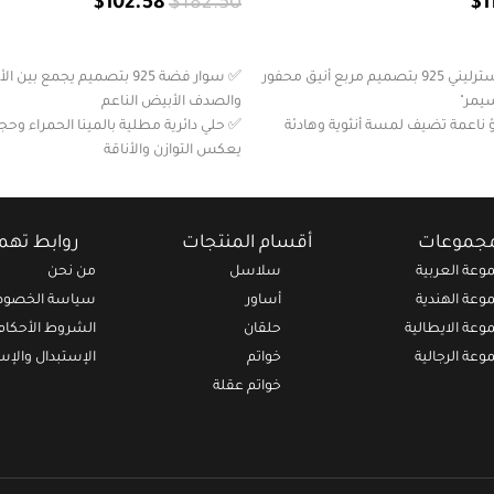
$
102.58
$
182.50
$
1
إضافة إلى السلة
✅ سوار من فضة إسترليني 925 بتصميم مربع أنيق محفور
✅ سوار فضة 925 بتصميم يجمع بي
سيمر"
والصدف الأبيض الناعم
 ناعمة تضيف لمسة أنثوية وهادئة
✅ حلي دائرية مطلية بالمينا الحمراء و
يعكس التوازن والأناقة
تفاؤل، مثالي للمراحل الجديدة أو
✅ مثالي للإطلالات اليومية والمناسبات 
القوة والأنوثة
ف الوزن، ويُقدّم في تغليف أنيق
✅ قابل للتعديل، خفيف الوزن، ويأتي بت
مجموعات
أقسام المنتجات
روابط ته
كهدية
وعة العربية
سلاسل
من نحن
وعة الهندية
أساور
سياسة الخصوص
وعة الايطالية
حلقان
الشروط الأحكام
وعة الرجالية
خواتم
الإستبدال والإس
خواتم عقلة