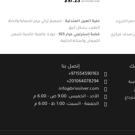
$
97.25
$
169.18
إضافة إلى السلة
ن الأحمر الجريء
حلية العين المتدلية
- تصميم تراثي يرمز للحماية والحظ
الطيب بشكل أنيق
حجر صدف مركزي
فضة إسترليني عيار 925
- جودة عالمية خالصة تضمن
اللمعان والمتانة الدائمة
بتصميم معبّر عن
رمز للحماية التراثي
- معتقد شعبي أصيل يبعث
الطمأنينة والثقة في النفس
غليف أنيق مناسب
تصميم عصري أنيق
- يجمع بين التراث الأصيل واللمسة
مك
إتصل بنا
العصرية الراقية
971554590163+
201064078294+
ية
info@brixsilver.com
الأحد - الخميس: 9:00 ص - 6:00 م
ترجاع
الجمعة - السبت: 1:00 ظ - 6:00 م