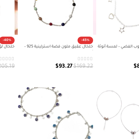
-40%
-45%
وب الفضي – لمسة أنوثة
خلخال عقيق ملون فضة استرلينية 925 –
خلخال لؤ
أناقة نابضة بالحياة
الاسترلينية
205.19
$
93.27
$
169.22
$
إضافة إلى السلة
إضافة 