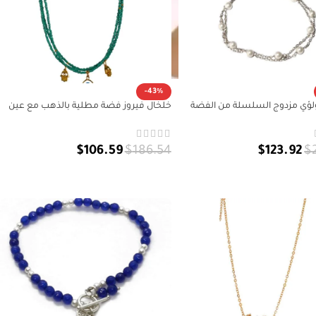
-43%
لؤي مزدوج السلسلة من الفضة
خلخال فيروز فضة مطلية بالذهب مع عين
 925
زرقاء وكف | خلخال فضة 925
$
106.59
$
186.54
$
123.92
$
إلى السلة
إضافة إلى السلة