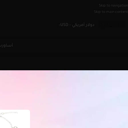
Skip to navigation
Skip to main content
دولار أمريكي - USD
أساور
س
الرئيسية
/
خلاخيل
السعر
All
$
40.00
-
$
0.00
$
80.00
-
$
40.00