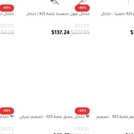
-43%
-40%
خلخال فراشة فضة 925 بالمينا – خلخال
خلخال عيون متعددة فضة 925 | خلخال
خلخال حر
دلية | خلخال فضة 925
شرقي أنيق
خلخال نس
153.23
$
137.24
$
227.85
$
ات
إضافة إلى السلة
إضافة 
-43%
-43%
🌙 خلخال مراحل القمر فضة 925 – تصميم
💙 خلخال عشق فضة 925 – تصميم شرقي
حر | خلخال فضة 925
بكلمة عربية أصيلة | خلخال فضة 925
عن الحرية