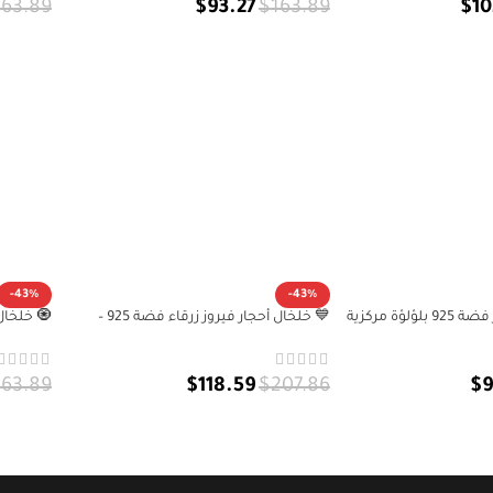
163.89
$
93.27
$
163.89
$
10
إضافة إلى السلة
إضافة 
-43%
-43%
ؤة مركزية
💙 خلخال أحجار فيروز زرقاء فضة 925 –
سعادة وحب بخير وعافية
وطاقة إيج
$
9
163.89
$
118.59
$
207.86
إضافة إلى السلة
إضافة 