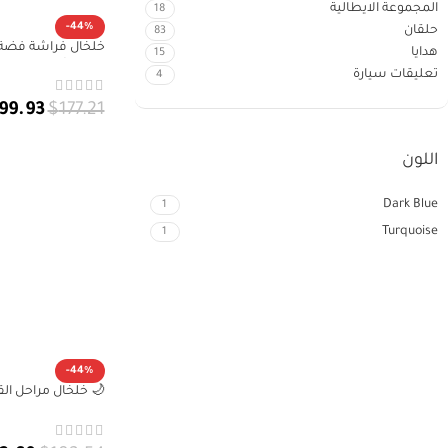
المجموعة الايطالية
18
-44%
حلقان
83
هدايا
15
نسائي أنيق بلؤلؤة مت
تعليقات سيارة
4
99.93
$
177.21
تحديد أحد الخيار
اللون
Dark Blue
1
Turquoise
1
-44%
رمزي بطابع فلكي سا