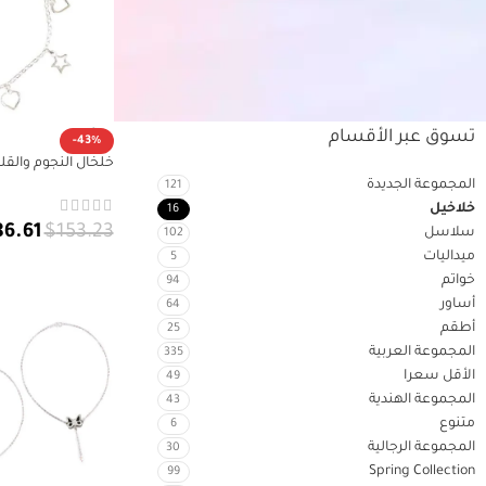
$
120.00
-
$
80.00
+
$
120.00
تسوق عبر الأقسام
-43%
خلخال النجوم والقل
ومرح لكل إطلالة
المجموعة الجديدة
121
خلاخيل
16
86.61
$
153.23
سلاسل
102
ميداليات
5
إضافة إلى السلة
خواتم
94
أساور
64
أطقم
25
المجموعة العربية
335
الأقل سعرا
49
المجموعة الهندية
43
متنوع
6
المجموعة الرجالية
30
Spring Collection
99