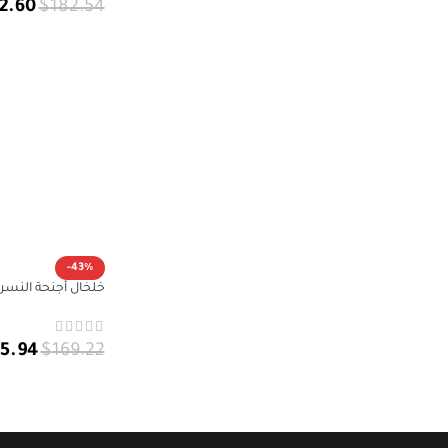
2.60
$
182.54
إضافة إلى السلة
-43%
خلخال أجنحة النسر فضة 925 بلؤل
5.94
$
169.22
إضافة إلى السلة