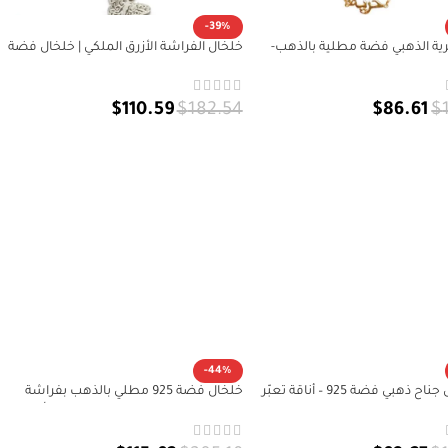
-39%
ية الذهبي فضة مطلية بالذهب-
خلخال الفراشة الأزرق الملكي | خلخال فضة
ائي عصري | خلخال فضة 925
925
$
110.59
$
182.54
$
86.61
$
إلى السلة
إضافة إلى السلة
-44%
🪽 خلخال جناح ذهبي فضة 925 – أناقة تعبّر
خلخال فضة 925 مطلي بالذهب بفراشة
 والانطلاق
ولؤلؤة – خلخال فراشة ذهبي نسائي أنيق