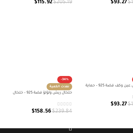
$
115.92
$
205.19
$
93.27
$
إلى السلة
إضافة إلى السلة
-34%
🧿 خلخال عين وكف فضة 925 – حماية
نفذت الكمية
ابية | خلخال فضة 925
خلخال ريش ولؤلؤ فضة 925 – خلخال
بوهيمي أنثوي بإطلالة حرة وأنيقة | خلخال
$
93.27
$
فضة 925
$
158.56
$
239.84
إلى السلة
قراءة المزيد